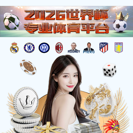
项目动态
您的位置：
首页
>
新闻中心
>
项目动态
集团公司承建项目获评2025年“沈、哈、长”三市优质工
程观摩奖
返回列表
2025-12-24