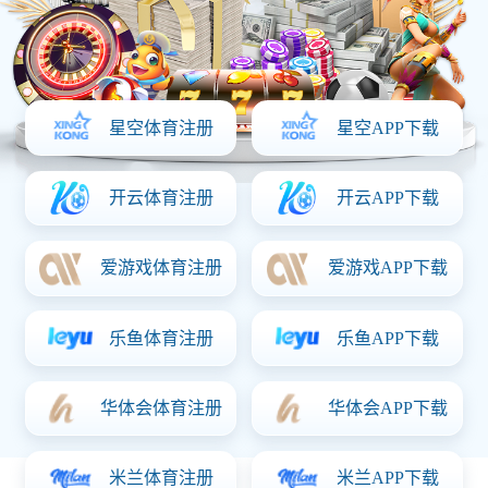
近日，第
届
沈、哈、长
三市优质工程观摩活动
40
“
”
长春站成功举办。
月
日，颁奖及经验交流会在长春
11
15
市智慧工地监管平台召开。经行业专家评选，
沈、
“
哈、长
三市优质工程领导小组共同观摩评定，长春地
”
区共有
项工程获此殊荣。其中，集团公司承建的长春
8
汽车经济技术开发区新技术产业园新技术孵化中心项目
获评
年
沈、哈、长
三市优质工程观摩奖。
2025
“
”