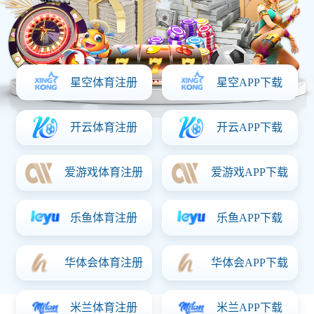
有限公司签署战略合作协议
喜讯∣集团公司承建项目奠基仪式圆满礼成！
2025-12-24
提出结合现代宜居农房建设和农房节能改造
2024-05-09
住房城乡建设部村镇建设司部署 2024年乡村建设评价
2024-05-09
工作
动员部署房屋市政工程安全生产治本攻坚三年行动
2024-05-09
让审批在阳光下运行
2024-05-09
六部门：在全国范围内深入开展绿色建材下乡活动
2024-05-09
喜讯∣集团承建项目获评吉林省建设工程项目施工工地
2024-05-09
安全生产标准化学习交流
喜讯∣集团公司承建项目荣获2023-2024年度中国建筑
2024-05-09
工程装饰奖