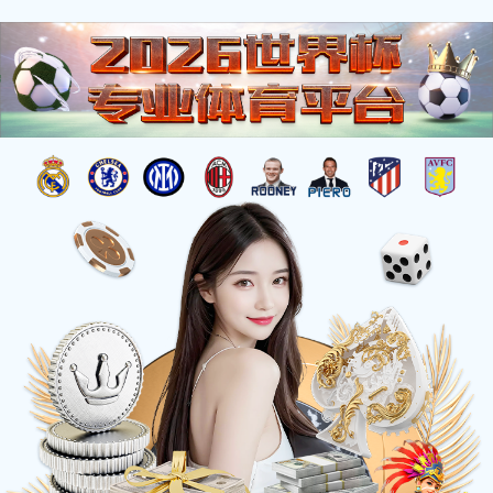
项目动态
您的位置：
首页
>
新闻中心
>
项目动态
集团公司承建项目获评2025年“沈、哈、长”三市优质
2025-12-24
工程观摩奖
强强联合，共创未来| 集团公司与吉林省宏源防水材料
2025-12-24