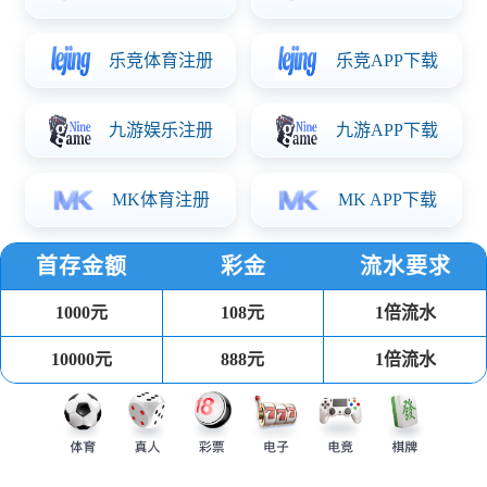
喜讯∣集团公司承建10项工程获评2023年省级施工标准
2024-05-09
化管理示范工地
喜讯∣集团承建6项工程荣获2021年度吉林省优质工程
2024-05-09
装饰奖
喜讯∣集团承建嘉惠?燕京十里小区建设项目一标段荣
2024-05-09
获2022年度三市优质工程
喜讯∣集团承建7项工程获评2022年省级施工标准化管
2024-05-09
理示范工地
匠心倾注 荣耀封顶∣集团承建卓谊生物股份有限公司
2024-05-09
疫苗项目全面封顶
首页
上一页
1
2
下一页
尾页