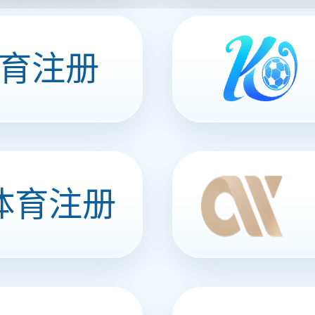
攻克了一些司空见惯的顽瘴痼疾。大家普遍反映，专项整治切口小、效果
党的先进性和纯洁性。
题教育是新时代深化党的自我革命、推动全面从严治党向纵深发展的生动
熊猫体育党统揽“四个伟大”、实现“两个一百年”奋斗目标作了思想上政
。
国资委党委开展“不忘初心、牢记使命”主题教育第三次集中学
中国共产党简史》导读
心
互动中心
党群组织
联系熊猫体育