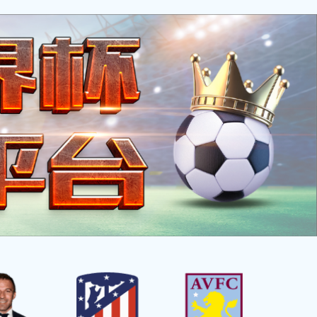


0431-88527479
党群组织
联系熊猫体育