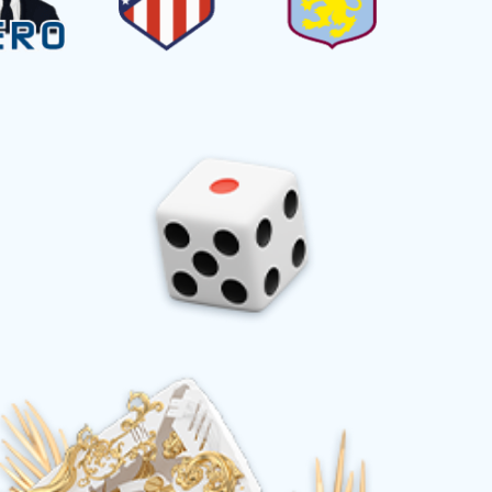
首页
专题专栏
您的位置：
>
返回列表