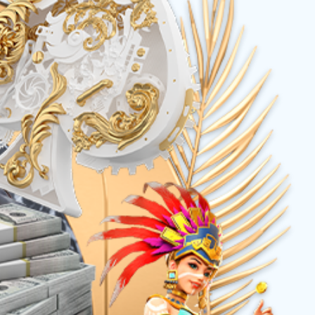
党中央对此高度重视，做了精心准备、周密组织。从去年
动，广大党员、干部积极投入，人民群众热情支持，整个
，提高了知信行合一能力。广大党员、干部带着责任、带
学细悟、研机析理，加深理解和领会，推动学习往深里走、
题。大家都认识到，科学理论是熊猫体育推动工作、解决问
担使命的思想自觉和行动自觉。这次主题教育，既抓思想
人民群众新期待，对照先进典型、身边榜样，找差距、摆问
史、新中国史，深入开展革命传统教育，重温入党誓词、重
我批评，受到一次严肃的党内政治生活锻炼。通过这次主题
动了改革发展稳定各项工作。广大党员、干部以刀刃向内
为国奉献、为民造福的责任感，强化了坐不住的紧迫感，激