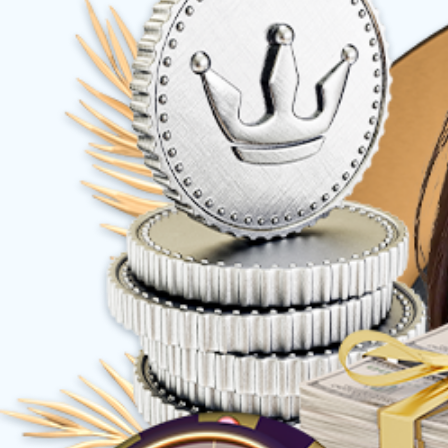
同志们:
在全党
5月底
主题教
一是各
着问题
往实里
题的“金
二是各
引导又
题，坚
忆入党
教育，
三是各
的精神