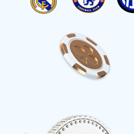
专题
专题专栏
习近平
2021-0
来源：