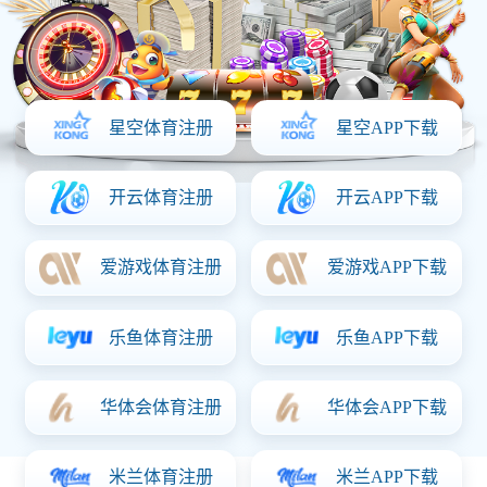
集团工会开展心肺复苏（CPR）与自动体外除颤器
2025-12-24
（AED）专项培训活动
铭记历史｜集团公司组织全体员工集中观看九三阅兵
2025-12-24
仪式
奔赴山海，同心聚力| 集团公司组织开展 “庆七一” 党
2025-12-24
建活动
甜蜜女神节 巧手绽芳华∣集团公司组织开展女神节DIY
2025-12-24
蛋糕主题活动
共享运动激情 凝聚奋进力量∣集团公司参加长春市建
2025-12-24
设交通系统第二届职工趣味运动会
党建引领 聚沙成塔∣集团公司参加苏州社区慈善基金
2025-12-24
启动仪式
微光成炬 点亮星空∣集团公司参加长春市情暖至亲残
2025-12-24
疾人综合服务中心启动仪式