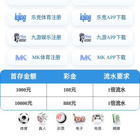
春日有约 共赴芳华∣集团工会组织开展三八妇女节插
2024-04-22
花活动
喜讯∣集团公司荣获会展街道“2023年度助推经济社会
2024-04-22
发展突出贡献单位”称号
喜讯∣集团工会荣获2023年长春市建设交通工会表彰多
2024-04-22
项荣誉
集团党委组织开展“党旗引领促前行，团建凝心齐聚
2023-09-19
力”迎十一主题党日活动
党建动态∣集团承建的吉林省大学生创新企业孵化基地
2023-08-28
项目党支部开展专题学习
党建动态∣集团公司党委组织召开党委会
2023-08-16
首页
上一页
1
2
下一页
尾页