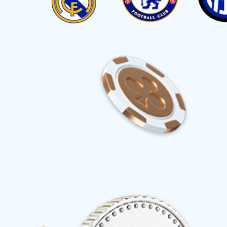
媒体
媒体聚焦
集团公
2026-0
为
>
媒体聚焦
—5日
色教育
>
项目动态
>
公告通函
>
集团风采