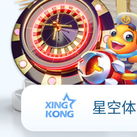
▲集团公
东
态的海
员面向
尝绥中