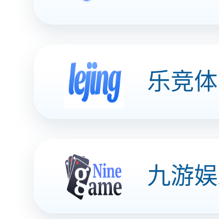
上一篇：
集团简介
新闻中心
工程荣誉
文化中
熊猫体育
电话：0431-88527479
传真：0431-88527479
邮箱：cccg1999@163.com
地址：长春经济技术开发区浦东路1