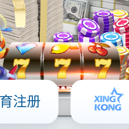
司组织开展庆七一党建活动
戴河位于辽宁西南端的葫芦岛市绥中县，坐拥近
30千米原生
滨风光。活动期间，党员们漫步止锚湾绵长的海岸线，感受
党旗庄严宣誓，重温入党誓词，回溯初心使命。入住海景度
特色美食，在畅饮欢聚中增进情谊，团队凝聚力在轻松愉悦