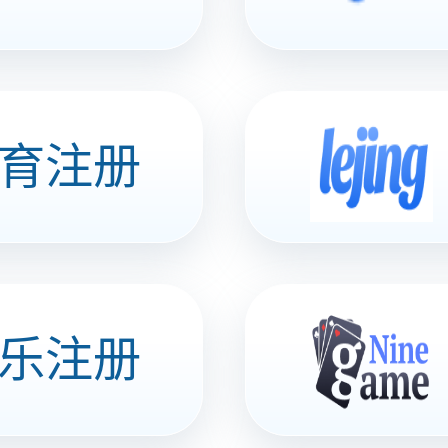
集团党委组织参加市协会庆七一主题党日活动
没有了！
下一篇：
心
互动中心
党群组织
联系熊猫体育
9号（原地税局办公楼）