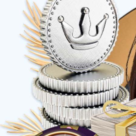
>
行业资讯
>
社会责任