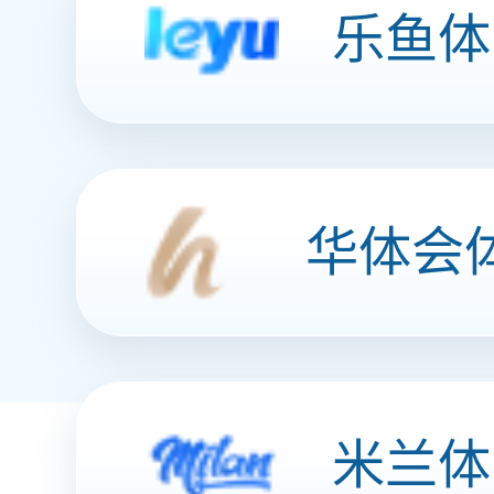
▲全体党
这不仅
浸式体
征程中
愧于时