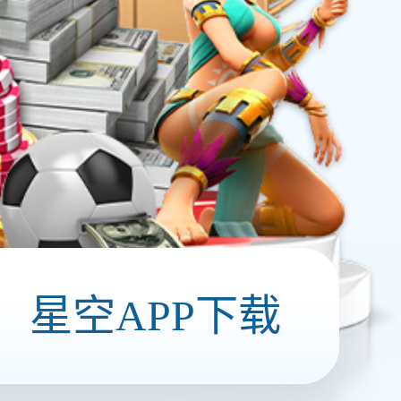
态沙滩，海水清澈、沙质细腻，保存着较为原生
海风拂面的惬意。在阔岸映浪的沙滩上，全体党
假酒店，在露天泳池与温泉理疗中舒缓身心，品
的氛围中悄然升华。