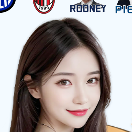
工程
东方
荣获省优
年8月正