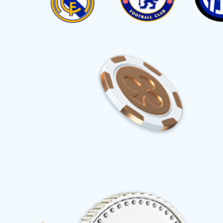
杰出
杰出工程
>
集团荣誉
>
企业资质
>
杰出工程