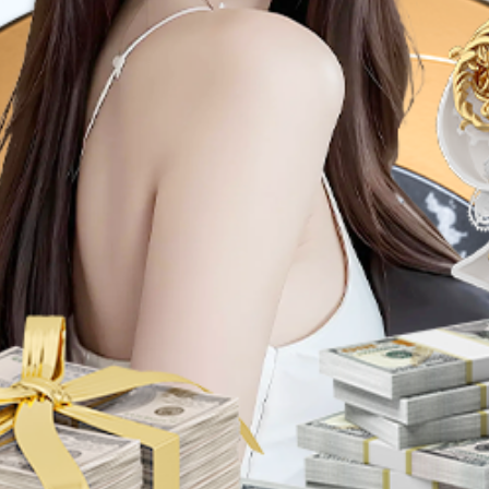
松霖
荣获省优
日开工，2
心
互动中心
党群组织
联系熊猫体育