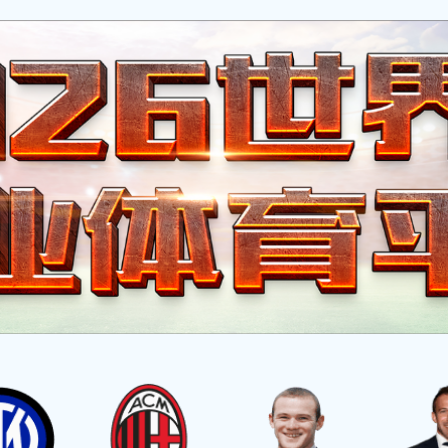
工程荣誉
文化中心
互动中心