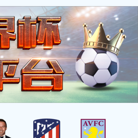


0431-88527479
党群组织
联系熊猫体育