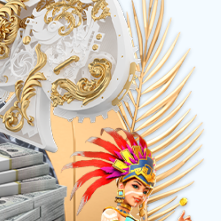
生活空间酒店
、市优奖项，建筑规模约2万平方米，于2014年9月10
022年3月14日竣工。