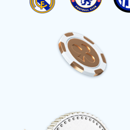
杰出
杰出工程
>
集团荣誉
>
企业资质
>
杰出工程