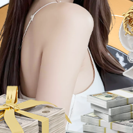
延吉
(B型
荣获中国
方米，于2
心
互动中心
党群组织
联系熊猫体育