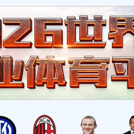
工程荣誉
文化中心
互动中心