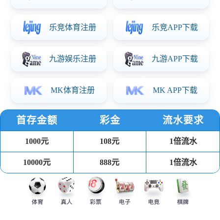
▲
集团公司代表队参加趣味运动会开幕式
集团工会高度重视此项活动，在工会主席于亚娟
的组织带领下，职工积极报名参与。最终通过选拔，选
派了由
名职工组成的运动员队伍代表公司参赛。此次
18
趣味运动会共设有争分夺秒、团结协作、风驰电掣、攻
坚克难、一锤定音、团队飞盘、合力筑塔
个比赛项
7
目，每个项目都将体育竞技与趣味性充分结合，内容丰
富多彩，形式多样。