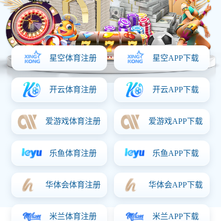
为进一步推动全民健身运动，丰富和活跃长春市建
设交通系统广大职工的文化体育生活，展示新时期产业
工人风采，
月
日，长春市建设交通工会委员会主办
11
1
了以
健康相伴、互助同行
为主题的长春市建设交通系
“
”
统第二届职工趣味运动会。