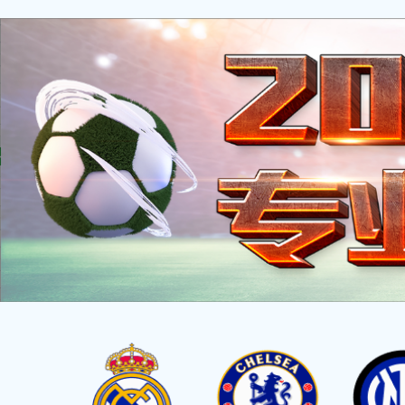
网站首页
集团简介
新闻中心
新闻中心