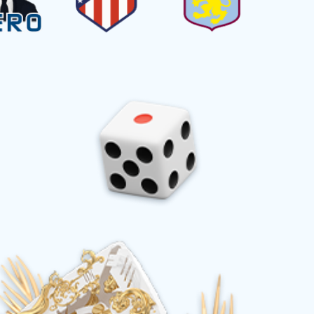
首页
新闻中心
您的位置：
>
2026-07-06
2026-07-06
2026-06-29
2026-06-29
2026-06-29
2026-06-29
2026-06-29
2026-06-29