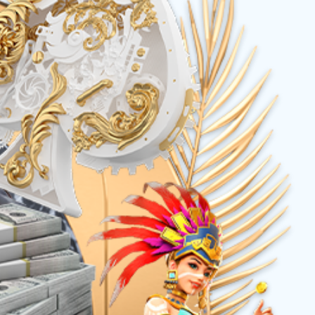
2026-06-29
2026-06-29
2026-06-25
诺制的通知》政策解读
2026-06-22
2026-06-22
2026-06-22
2026-06-22
下一页
尾页